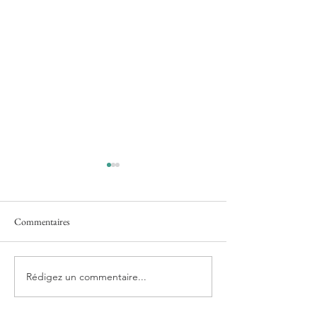
Selma
Julie Vasa
Commentaires
Rédigez un commentaire...