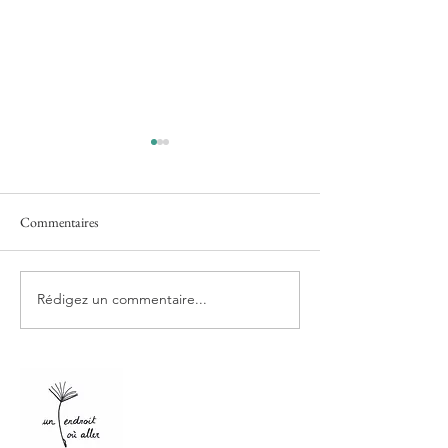
Julie Vasa
Commentaires
Hugues Simard
Rédigez un commentaire...