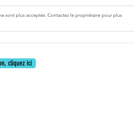
e sont plus acceptés. Contactez le propriétaire pour plus
Libra
Librairies L'Attrape-Coeurs à Paris
18e
n, cliquez ici