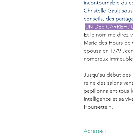
incontournable du ce
Christelle Gault sous
conseils, des partage
UN DES CARREFOUR
Et le nom me direz-v
Marie des Hours de Ca
épousa en 1779 Jean
nombreux immeubles,
Jusqu’au début des 
reine des salons vans
papillonnaient tous 
intelligence et sa vi
Hoursette ».
Adresse
 : 