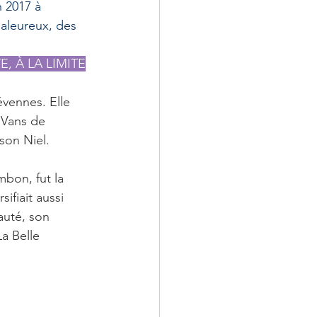
 2017 à 
haleureux, des 
, À LA LIMITE
évennes. Elle 
 Vans de 
son Niel.
bon, fut la 
ifiait aussi 
auté, son 
a Belle 