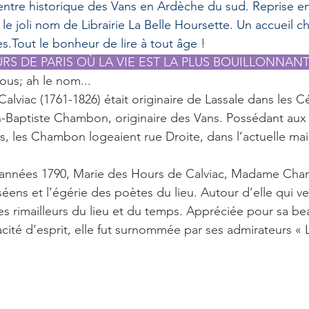
ntre historique des Vans en Ardèche du sud. Reprise en
 le joli nom de Librairie La Belle Hoursette. Un accueil c
s.Tout le bonheur de lire à tout âge !
S DE PARIS OÙ LA VIE EST LA PLUS BOUILLONNANTE
ous; ah le nom...
lviac (1761-1826) était originaire de Lassale dans les C
-Baptiste Chambon, originaire des Vans. Possédant aux
 les Chambon logeaient rue Droite, dans l’actuelle mai
années 1790, Marie des Hours de Calviac, Madame Cham
éens et l’égérie des poètes du lieu. Autour d’elle qui vers
les rimailleurs du lieu et du temps. Appréciée pour sa be
vacité d’esprit, elle fut surnommée par ses admirateurs « L