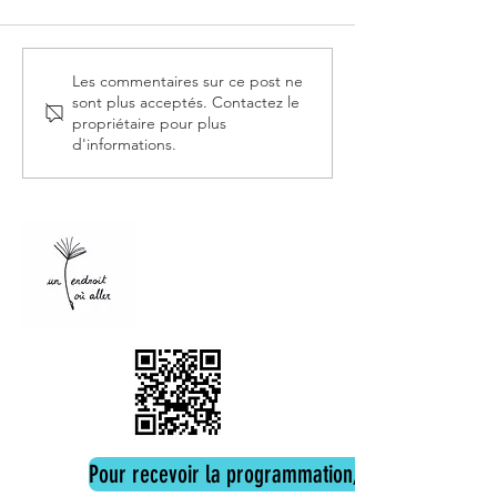
Librairie du Québec
Librairies L'Attrape-Coeurs à
Les commentaires sur ce post ne
sont plus acceptés. Contactez le
Paris 18e
propriétaire pour plus
d'informations.
Pour recevoir la programmation, cliquez ici