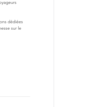
voyageurs 
tions dédiées 
esse sur le 