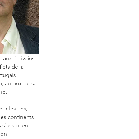
 aux écrivains-
lets de la 
tugais 
, au prix de sa 
ère.
ur les uns, 
les continents 
 s’associent 
ion 