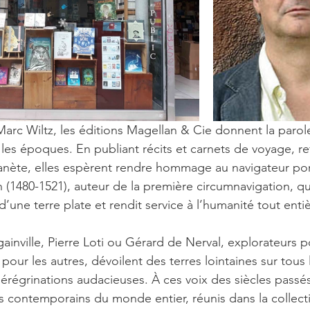
arc Wiltz, les éditions Magellan & Cie donnent la parole
es époques. En publiant récits et carnets de voyage, ref
lanète, elles espèrent rendre hommage au navigateur por
(1480-1521), auteur de la première circumnavigation, qui
 d’une terre plate et rendit service à l’humanité tout enti
inville, Pierre Loti ou Gérard de Nerval, explorateurs po
our les autres, dévoilent des terres lointaines sur tous 
pérégrinations audacieuses. À ces voix des siècles passés
 contemporains du monde entier, réunis dans la collect