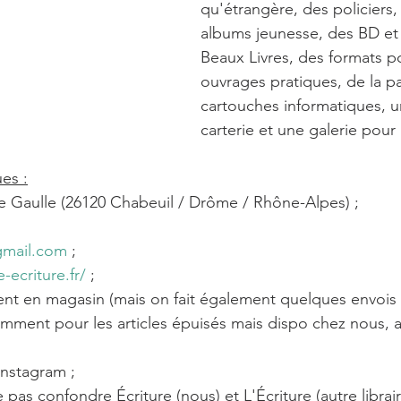
qu'étrangère, des policiers, 
albums jeunesse, des BD et
Beaux Livres, des formats p
ouvrages pratiques, de la pa
cartouches informatiques, u
carterie et une galerie pour 
ues :
e Gaulle (26120 Chabeuil / Drôme / Rhône-Alpes) ;
gmail.com
 ;
e-ecriture.fr/
 ;
ent en magasin (mais on fait également quelques envois
amment pour les articles épuisés mais dispo chez nous, av
Instagram ;
 pas confondre Écriture (nous) et L'Écriture (autre librair