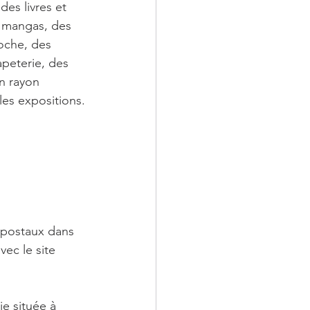
des livres et 
 mangas, des 
oche, des 
peterie, des 
n rayon 
les expositions.
 postaux dans 
ec le site 
ie située à 