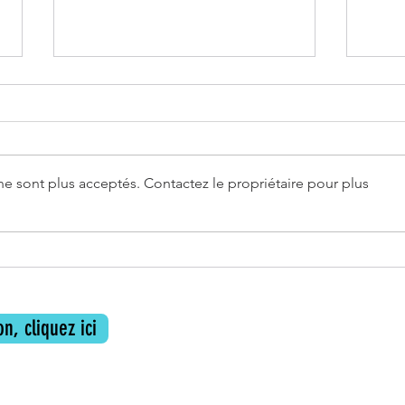
e sont plus acceptés. Contactez le propriétaire pour plus
Libra
Librairies L'Attrape-Coeurs à Paris
18e
n, cliquez ici