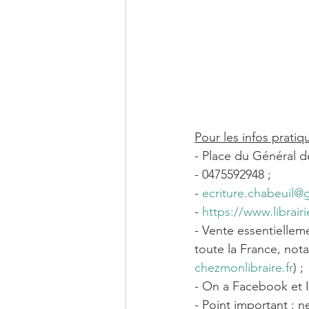
Pour les infos pratiq
- Place du Général d
- 0475592948 ;
- 
ecriture.chabeuil@
- 
https://www.librairi
- Vente essentiellem
toute la France, not
chezmonlibraire.fr
) ;
- On a Facebook et 
- Point important : ne