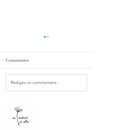
Commentaires
Rédigez un commentaire...
Jules Fournier - Mal Lunée -
Marc Chebsun et 
Éditions Actes Sud
Bouvet De La Mais
Les réparateurs - É
Multikulti