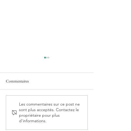
Commentaires
Librairie du Québec
Librairies L'Attrape-Coeurs à
Les commentaires sur ce post ne
sont plus acceptés. Contactez le
Paris 18e
propriétaire pour plus
d'informations.