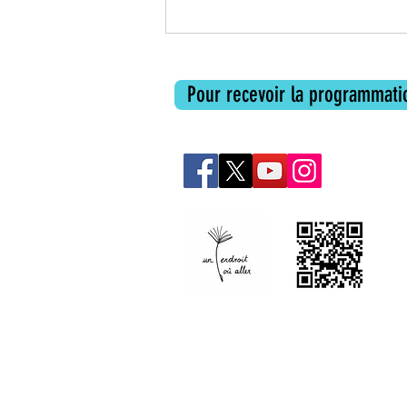
Les livres de l'été d'Un Endroit où
aller
Pour recevoir la programmatio