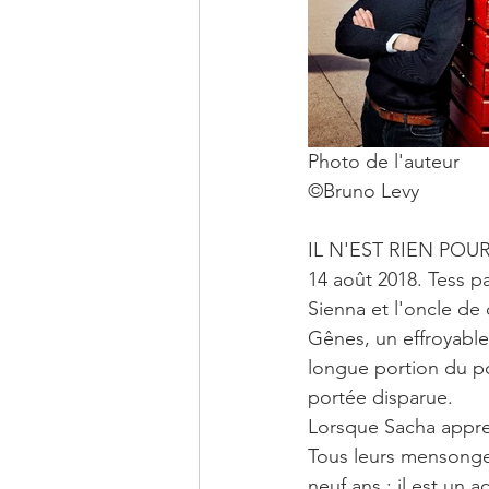
Photo de l'auteur
©Bruno Levy
IL N'EST RIEN POU
14 août 2018. Tess pa
Sienna et l'oncle de 
Gênes, un effroyable
longue portion du po
portée disparue.
Lorsque Sacha appren
Tous leurs mensonges 
neuf ans : il est un 