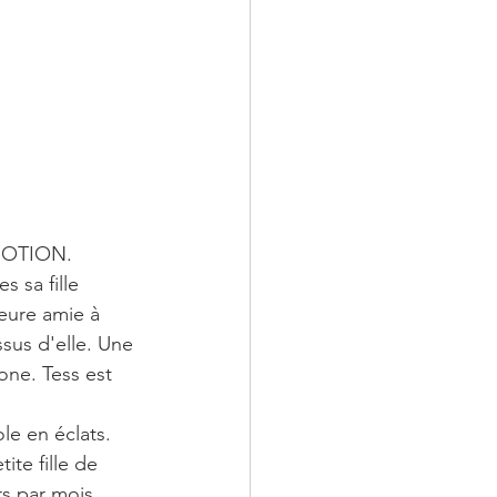
MOTION.
s sa fille 
leure amie à 
sus d'elle. Une 
one. Tess est 
e en éclats. 
te fille de 
rs par mois, 