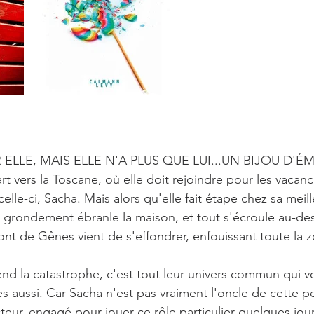
R ELLE, MAIS ELLE N'A PLUS QUE LUI...UN BIJOU D'É
rt vers la Toscane, où elle doit rejoindre pour les vacance
celle-ci, Sacha. Mais alors qu'elle fait étape chez sa meil
 grondement ébranle la maison, et tout s'écroule au-des
nt de Gênes vient de s'effondrer, enfouissant toute la z
d la catastrophe, c'est tout leur univers commun qui vol
aussi. Car Sacha n'est pas vraiment l'oncle de cette peti
acteur, engagé pour jouer ce rôle particulier quelques jou