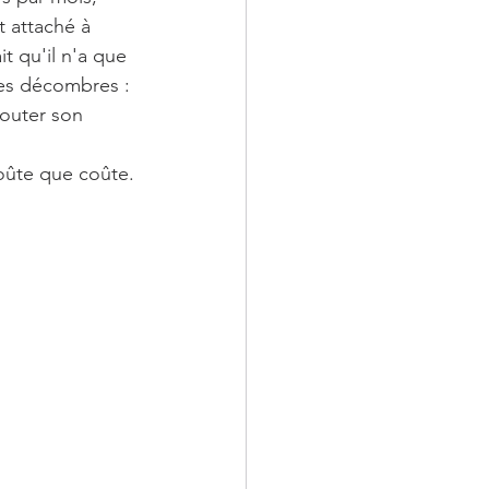
t attaché à 
t qu'il n'a que 
des décombres : 
couter son 
 coûte que coûte.