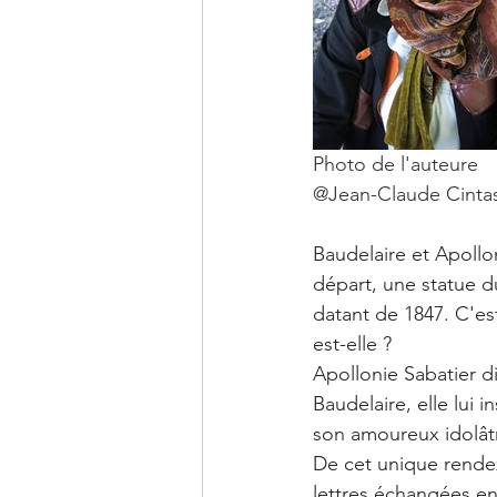
@Jean-Claude Cinta
Baudelaire et Apollo
départ, une statue 
datant de 1847. C'es
est-elle ?
Apollonie Sabatier di
Baudelaire, elle lui 
son amoureux idolâtr
De cet unique rendez
lettres échangées en