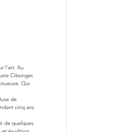
 l'art. Au 
ste Clésinger, 
ptueuse. Qui 
 Muse de 
endant cinq ans 
ir de quelques 
 et érudition.