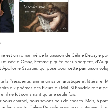
Photo de l'auteure             	      
s
nie est un roman né de la passion de Céline Debayle pour
du musée d'Orsay, Femme piquée par un serpent, d'Augu
t Apollonie Sabatier, qui pose pour cette pâmoison volu
te la Présidente, anime un salon artistique et littéraire.
inspira dix poèmes des Fleurs du Mal. Si Baudelaire fut p
e, il ne fut son amant qu'une seule fois.
-vous charnel, nous savons peu de choses. Mais, à part
tre les amants, Céline Debayle nous le raconte avec brio