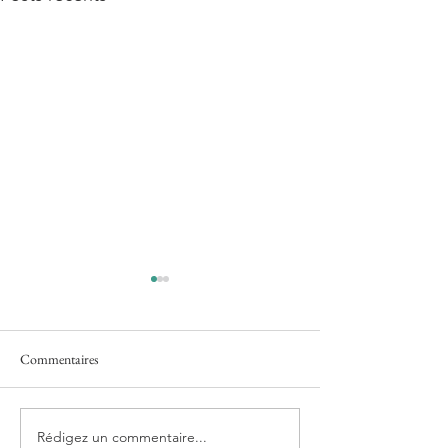
Commentaires
Rédigez un commentaire...
Jules Fournier - Mal Lunée -
Marc Chebsun et 