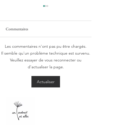
Commentaires
Les commentaires n'ont pas pu être chargés.
Jules Fournier - Mal Lunée -
Marc Chebsun et 
Il semble qu'un problème technique est survenu.
Éditions Actes Sud
Bouvet De La Mais
Veuillez essayer de vous reconnecter ou
Les réparateurs - É
d'actualiser la page.
Multikulti
Actualiser