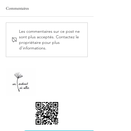
Commentaires
Jules Fournier - Mal Lunée -
Marc Chebsun et 
Les commentaires sur ce post ne
sont plus acceptés. Contactez le
Éditions Actes Sud
Bouvet De La Mais
propriétaire pour plus
Les réparateurs - É
d'informations.
Multikulti