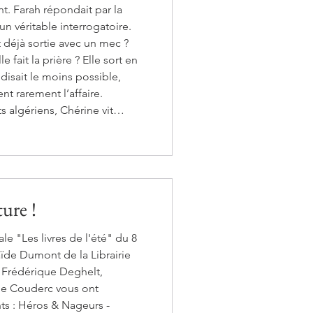
t. Farah répondait par la
 un véritable interrogatoire.
t déjà sortie avec un mec ?
 fait la prière ? Elle sort en
disait le moins possible,
t rarement l’affaire.
 algériens, Chérine vit
se. D’un caractère réservé,
ture !
 "Les livres de l'été" du 8
laïde Dumont de la Librairie
 Frédérique Deghelt,
lie Couderc vous ont
geurs -