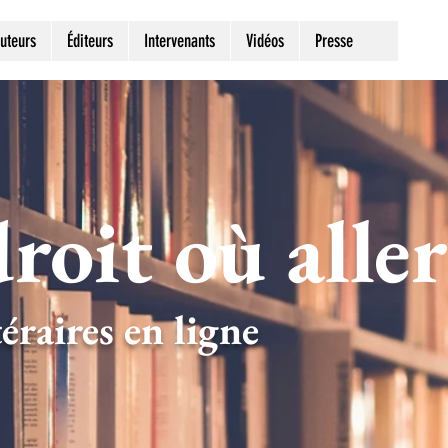
uteurs
Éditeurs
Intervenants
Vidéos
Presse
roit où aller
éraires en ligne