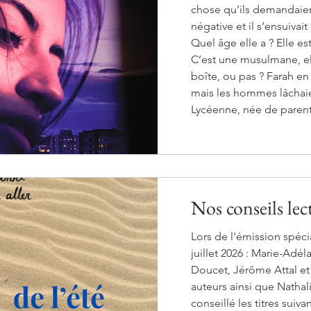
chose qu’ils demandaien
négative et il s’ensuivait
Quel âge elle a ? Elle es
C’est une musulmane, elle
boîte, ou pas ? Farah en 
mais les hommes lâchaien
Lycéenne, née de parents
dans la banlieue lyonnai
passionnée de fi
Nos conseils lec
Lors de l'émission spéciale
juillet 2026 : Marie-Adé
Doucet, Jérôme Attal et
auteurs ainsi que Natha
conseillé les titres suivants : Héros & Na