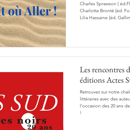
Charles Sprawson ( éd.F
Charlotte Brontë (éd. Fo
Lilia Hassaine (éd. Gallimard) Sortie le 20 août Petit
éloge du surf - Joel de 
Reste l’océan - Marie Po
Les rencontres d
éditions Actes 
Retrouvez sur notre cha
littéraires avec des aut
l'occasion des 20 ans de
! ​