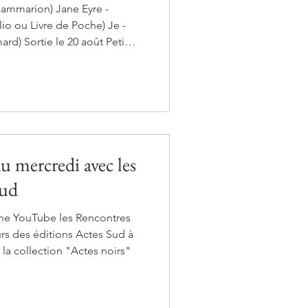
lammarion) Jane Eyre -
lio ou Livre de Poche) Je -
Rosnay (éd. Les Pérégrines)
i
u mercredi avec les
Sud
îne YouTube les Rencontres
eurs des éditions Actes Sud à
 la collection "Actes noirs"